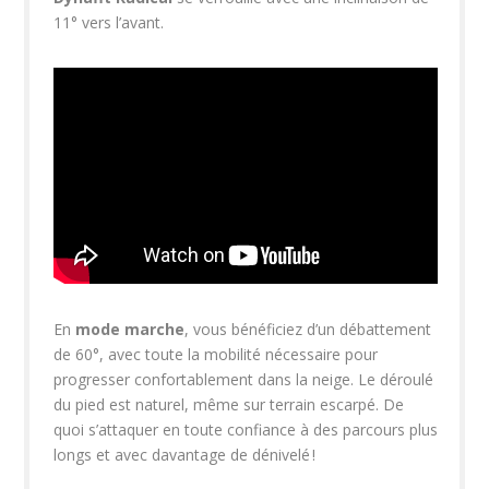
11° vers l’avant.
En
mode marche
, vous bénéficiez d’un débattement
de 60°, avec toute la mobilité nécessaire pour
progresser confortablement dans la neige. Le déroulé
du pied est naturel, même sur terrain escarpé. De
quoi s’attaquer en toute confiance à des parcours plus
longs et avec davantage de dénivelé !