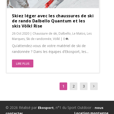
Skiez léger avec les chaussures de ski
de rando Dalbello Quantum et les
skis Völkl Rise
26 Oct 2020
|
Chaussure de ski
,
Dalbello
,
Le Matos
,
Les
Marques
,
Ski de randonnée
,
Völkl
|
0
Qu’attendez-vous de votre matériel de ski de
randonnée ? Dans les équipes d’Ekosport, les...
LIRE PLUS
1
2
3
© 2026 Réalisé par
, n°1 du Sport Outdoor -
Ekosport
nous
Location montagne
contacter