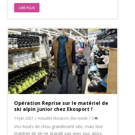
LIRE PLUS
Opération Reprise sur le matériel de
ski alpin junior chez Ekosport !
14 Jan 2021
|
Actualité Ekosport
,
Eko inside
|
0
Vos bouts de chou grandissent vite, mais leur
matériel de ski ne grandit pas avec eux. Alors,