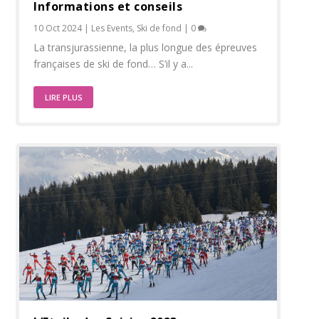
Informations et conseils
10 Oct 2024
|
Les Events
,
Ski de fond
|
0
La transjurassienne, la plus longue des épreuves
françaises de ski de fond… S’il y a...
LIRE PLUS