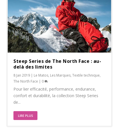
Steep Series de The North Face : au-
delà des limites
8 Jan 2019
|
Le Matos
,
Les Marques
,
Textile technique
,
The North Face
|
0
Pour lier efficacité, performance, endurance,
confort et durabilité, la collection Steep Series
de...
LIRE PLUS