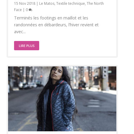
15 Nov 2018
|
Le Matos
,
Textile technique
,
The North
Face
|
0
Terminés les footings en maillot et les
randonnées en débardeurs, l’hiver revient et
avec...
LIRE PLUS