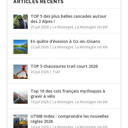
ARTICLES RÉCENTS
TOP 5 des plus belles cascades autour
des 2 Alpes !
25 Juil 2026
|
La Montagne
,
La Montagne cet été
En quête d’évasion à Oz-en-Oisans
23 Juil 2026
|
La Montagne
,
La Montagne cet été
TOP 5 chaussures trail court 2026
20 Juil 2026
|
Trail
Top 10 des cols français mythiques à
gravir à vélo
18 Juil 2026
|
La Montagne
,
La Montagne cet été
UTMB Index : comprendre les nouvelles
règles 2026
16 Juil 2026
|
La Montagne
,
La Montagne cet été