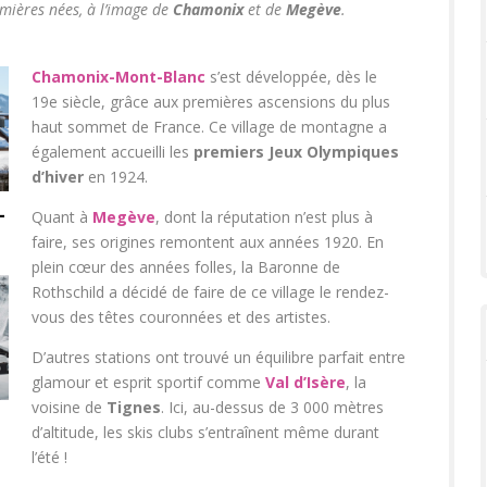
emières nées, à l’image de
Chamonix
et de
Megève
.
Chamonix-Mont-Blanc
s’est développée, dès le
19
e
siècle, grâce aux premières ascensions du plus
haut sommet de France. Ce village de montagne a
également accueilli les
premiers Jeux Olympiques
d’hiver
en 1924.
-
Quant à
Megève
, dont la réputation n’est plus à
faire, ses origines remontent aux années 1920. En
plein cœur des années folles, la Baronne de
Rothschild a décidé de faire de ce village le rendez-
vous des têtes couronnées et des artistes.
D’autres stations ont trouvé un équilibre parfait entre
glamour et esprit sportif comme
Val d’Isère
, la
voisine de
Tignes
. Ici, au-dessus de 3 000 mètres
d’altitude, les skis clubs s’entraînent même durant
l’été !