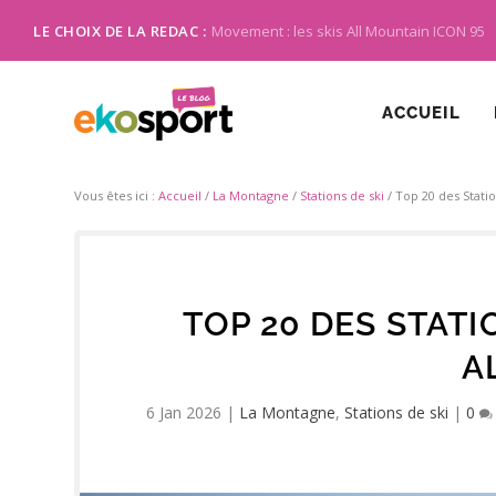
LE CHOIX DE LA REDAC :
Movement : les skis All Mountain ICON 95
ACCUEIL
Vous êtes ici :
Accueil
/
La Montagne
/
Stations de ski
/
Top 20 des Statio
TOP 20 DES STATI
A
6 Jan 2026
|
La Montagne
,
Stations de ski
|
0