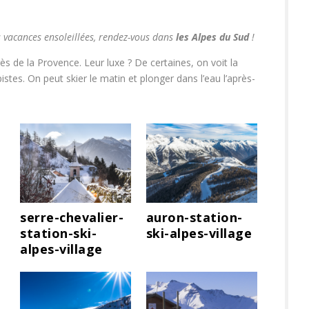
des vacances ensoleillées, rendez-vous dans
les Alpes du Sud
!
ès de la Provence. Leur luxe ? De certaines, on voit la
tes. On peut skier le matin et plonger dans l’eau l’après-
serre-chevalier-
auron-station-
s
station-ski-
ski-alpes-village
alpes-village