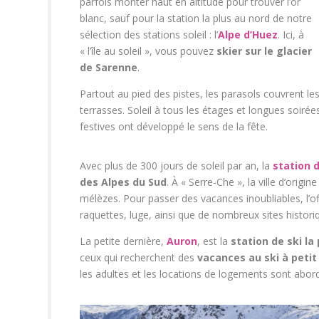
parfois monter haut en altitude pour trouver l’or
blanc, sauf pour la station la plus au nord de notre
sélection des stations soleil : l’
Alpe d’Huez
. Ici, à
« l’île au soleil », vous pouvez
skier sur le glacier
de Sarenne
.
Partout au pied des pistes, les parasols couvrent le
terrasses. Soleil à tous les étages et longues soirée
festives ont développé le sens de la fête.
Avec plus de 300 jours de soleil par an, la
station d
des Alpes du Sud
. À « Serre-Che », la ville d’orig
mélèzes. Pour passer des vacances inoubliables, l’off
raquettes, luge, ainsi que de nombreux sites histori
La petite dernière,
Auron
, est la
station de ski la
ceux qui recherchent des
vacances au ski à petit 
les adultes et les locations de logements sont abor