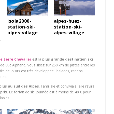
isola2000-
alpes-huez-
station-ski-
station-ski-
alpes-village
alpes-village
s
s
e Serre Chevalier
est la
plus grande destination ski
ine de Luc Alphand, vous skiez sur 250 km de pistes entre les
re de loisirs est très développée : balades, randos,
ques.
 plus au sud des Alpes
. Familiale et conviviale, elle ravira
prix
. Le forfait de ski journée est à moins de 40 € pour
dables.