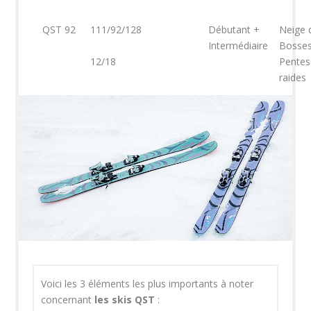
QST 92
111/92/128
Débutant +
Neige 
Intermédiaire
Bosse
12/18
Pentes
raides
Voici les 3 éléments les plus importants à noter
concernant
les skis QST
: