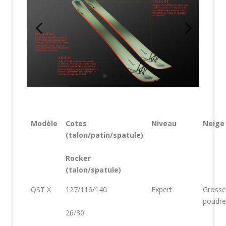
Modèle
Cotes
Niveau
Neige
(talon/patin/spatule)
Rocker
(talon/spatule)
QST X
127/116/140
Expert
Grosse
poudre
26/30