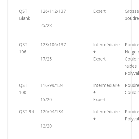
QST
126/112/137
Expert
Grosse
Blank
poudre
25/28
QST
123/106/137
Intermédiaire
Poudr
106
+
Neige 
17/25
Expert
Couloi
raides
Polyva
QST
116/99/134
Intermédiaire
Poudr
100
+
Couloir
15/20
Expert
QST 94
120/94/134
Intermédiaire
Poudr
+
Polyva
12/20
+