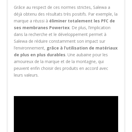
Grâce au respect de ces normes strictes,
Salewa
a
déjà obtenu des résultats très positifs. Par exemple, la
marque a réussi à
éliminer totalement les PFC de
ses
membranes Powertex
. De plus, l’implication
dans la recherche et le développement permet à
Salewa de réduire constamment son impact sur
l’environnement,
grâce à l’utilisation de
matériaux
de plus en plus durables
. Une aubaine pour les
amoureux de la marque et de la montagne, qui
peuvent enfin choisir des produits
en accord avec
leurs valeurs
.