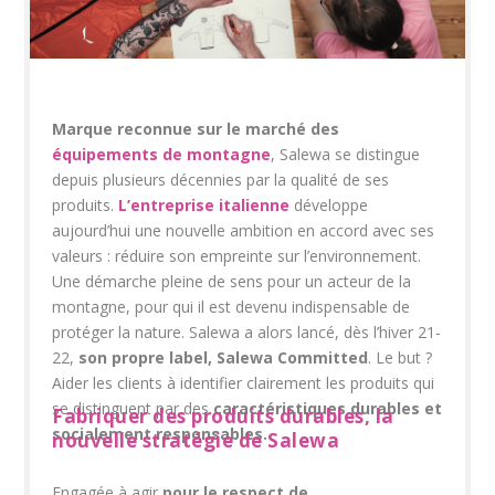
Marque reconnue sur le marché des
équipements de montagne
,
Salewa
se distingue
depuis plusieurs décennies par la qualité de ses
produits.
L’entreprise italienne
développe
aujourd’hui une nouvelle ambition en accord avec ses
valeurs :
réduire son empreinte sur l’environnement
.
Une démarche pleine de sens pour un acteur de la
montagne, pour qui il est devenu indispensable de
protéger la nature. Salewa a alors lancé, dès l’hiver 21-
22,
son
propre label,
Salewa Committed
. Le but ?
Aider les clients à identifier clairement les produits qui
se distinguent par des
caractéristiques durables et
Fabriquer des produits durables, la
socialement responsables.
nouvelle stratégie de Salewa
Engagée à
agir
pour le respect de