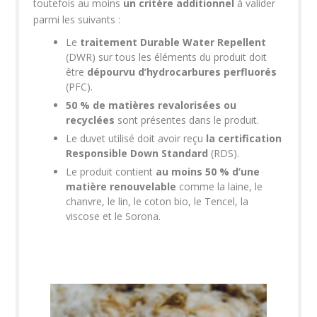
toutefois au moins
un critère additionnel
à valider
parmi les suivants :
Le
traitement
Durable Water Repellent
(DWR) sur tous les éléments du produit doit
être
dépourvu d’hydrocarbures perfluorés
(PFC).
50 % de matières revalorisées ou
recyclées
sont présentes dans le produit.
Le duvet utilisé doit avoir reçu
la certification
Responsible Down Standard
(RDS).
Le produit contient
au moins 50 % d’une
matière renouvelable
comme la laine, le
chanvre, le lin, le coton bio, le Tencel, la
viscose et le Sorona.