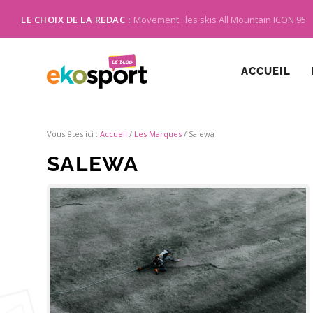
LE CHOIX DE LA REDAC :
Movement : les skis All Mountain ICON 95
ACCUEIL
Vous êtes ici :
Accueil
/
Les Marques
/
Salewa
SALEWA