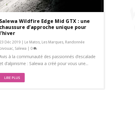
Salewa Wildfire Edge Mid GTX : une
chaussure d’approche unique pour
l’hiver
23 Déc 2019
|
Le Matos
,
Les Marques
,
Randonnée
bivouac
,
Salewa
|
0
Avis à la communauté des passionnés d’escalade
et d’alpinisme : Salewa a créé pour vous une...
LIRE PLUS