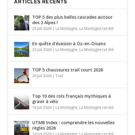
ARTICLES RÉCENTS
TOP 5 des plus belles cascades autour
des 2 Alpes !
25 Juil 2026
|
La Montagne
,
La Montagne cet été
En quête d’évasion à Oz-en-Oisans
23 Juil 2026
|
La Montagne
,
La Montagne cet été
TOP 5 chaussures trail court 2026
20 Juil 2026
|
Trail
Top 10 des cols français mythiques à
gravir à vélo
18 Juil 2026
|
La Montagne
,
La Montagne cet été
UTMB Index : comprendre les nouvelles
règles 2026
16 Juil 2026
|
La Montagne
,
La Montagne cet été