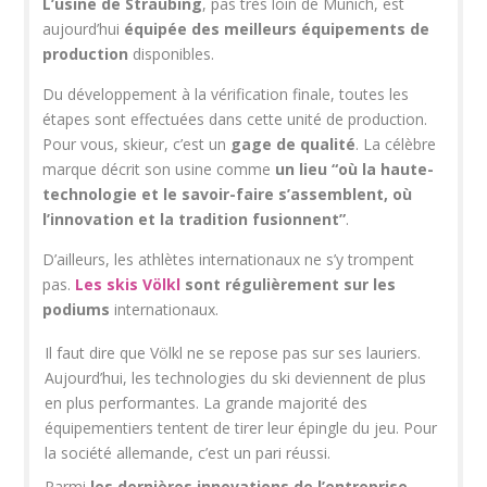
L’usine de Straubing
, pas très loin de Munich, est
aujourd’hui
équipée des meilleurs équipements de
production
disponibles.
Du développement à la vérification finale, toutes les
étapes sont effectuées dans cette unité de production.
Pour vous, skieur, c’est un
gage de qualité
. La célèbre
marque décrit son usine comme
un lieu “où la haute-
technologie et le savoir-faire s’assemblent, où
l’innovation et la tradition fusionnent”
.
D’ailleurs, les athlètes internationaux ne s’y trompent
pas.
Les skis Völkl
sont régulièrement sur les
podiums
internationaux.
Il faut dire que Völkl ne se repose pas sur ses lauriers.
Aujourd’hui, les technologies du ski deviennent de plus
en plus performantes. La grande majorité des
équipementiers tentent de tirer leur épingle du jeu. Pour
la société allemande, c’est un pari réussi.
Parmi
les dernières innovations de l’entreprise
,