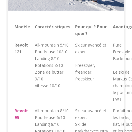
Modèle
Caractéristiques
Pour qui ? Pour
Avantag
quoi ?
Revolt
All-mountain 5/10
Skieur avancé et
Pure
121
Poudreuse 10/10
expert
Freestyle
Landing 8/10
Backcoun
Rotations 8/10
Freestyler,
Zone de butter
freerider,
Le ski de
9/10
freeskieur
Markus Ed
Vitesse 10/10
champion
le podium
FWT
Revolt
All-mountain 8/10
Skieur avancé et
Parfait po
95
Poudreuse 6/10
expert
les tricks, 
Landing 8/10
Ski de
flat, le bu
Rotations 10/10
park/backcountry
et les bor