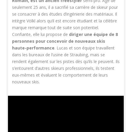
Romain, est un ancien freestyler
semi-pro. Âgé de
seulement 25 ans, il a sacrifié sa carrière de skieur pour
se consacrer à des études d’ingénierie des matériaux. Il
intègre Völkl alors qu’il est encore étudiant et la célèbre
marque remarque tout de suite son potentiel.
Confiante, elle lui propose de
diriger une équipe de 8
personnes pour concevoir de nouveaux skis
haute-performance
. Lucas et son équipe travaillent
dans les bureaux de l’usine de Straubing, mais se
rendent également sur les pistes dès qu’ils le peuvent. Ils
s’entourent d’autres skieurs professionnels, ils testent
eux-mêmes et évaluent le comportement de leurs
nouveaux skis.