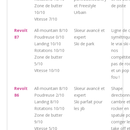
Zone de butter
et Freestyle
de piste
10/10
Urbain
Vitesse 7/10
Revolt
All-mountain 8/10
Skieur avancé et
Ligne de 
87
Poudreuse 0/10
expert
symétriqu
Landing 10/10
Ski de park
le vrai ski
Rotations 10/10
nos
Zone de butter
compétite
5/10
pas de ro
Vitesse 10/10
et un pop
fou !
Revolt
All-mountain 8/10
Skieur avancé et
Shape
86
Poudreuse 2/10
expert
directionn
Landing 8/10
Ski parfait pour
cambre e
Rotations 10/10
les jib
rocker en
Zone de butter
spatule p
9/10
corriger l
Vitesse 5/10
take off e