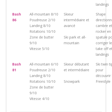
landings
Bash
All-mountain 8/10
Skieur
Shape
86
Poudreuse 2/10
intermédiaire et
directionn
Landing 8/10
avancé
cambre e
Rotations 10/10
rocker en
Zone de butter
Ski park et all-
spatule p
9/10
mountain
corriger l
Vitesse 5/10
take off e
landings
Bash
All-mountain 6/10
Skieur débutant
Ski twin ti
81
Poudreuse 2/10
et intermédiaire
pour
Landing 8/10
découvrir 
Rotations 10/10
Snowpark
Freestyle
Zone de butter
9/10
Vitesse 4/10