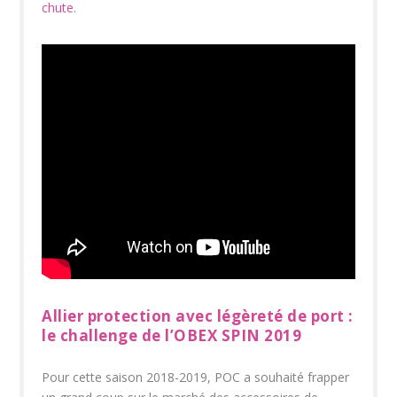
chute
.
Allier protection avec légèreté de port :
le challenge de l’OBEX SPIN 2019
Pour cette saison 2018-2019, POC a souhaité frapper