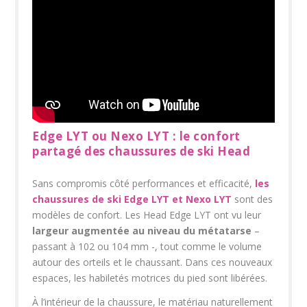
Edge LYT ou Nexo LYT : le confort
partagé des chaussures de ski Head
Sans compromis côté performances et efficacité,
les
chaussures de ski Edge LYT et Nexo LYT
sont des
modèles de confort. Les Head Edge LYT ont vu leur
largeur augmentée au niveau du métatarse
–
passant à 102 ou 104 mm -, tout comme le volume
autour des orteils et le chaussant. Dans ces nouveaux
espaces, les habiletés motrices du pied sont libérées.
À l’intérieur de la chaussure, le matériau naturellement