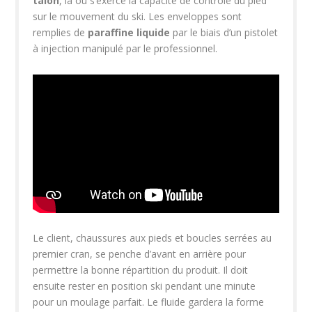
talon
, là où s’exerce la capacité de contrôle du pied
sur le mouvement du ski. Les enveloppes sont
remplies de
paraffine liquide
par le biais d’un pistolet
à injection manipulé par le professionnel.
Le client, chaussures aux pieds et boucles serrées au
premier cran, se penche d’avant en arrière pour
permettre la bonne répartition du produit. Il doit
ensuite rester en position ski pendant une minute
pour un moulage parfait. Le fluide gardera la forme