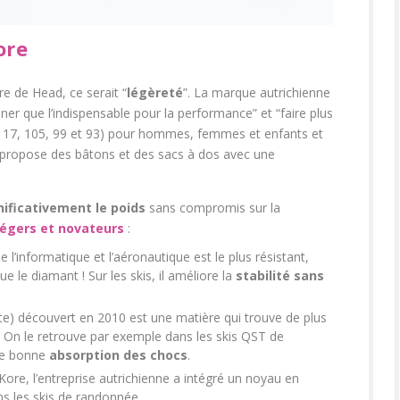
ore
re de Head, ce serait “
légèreté
”. La marque autrichienne
ner que l’indispensable pour la performance” et “faire plus
e 117, 105, 99 et 93) pour hommes, femmes et enfants et
le propose des bâtons et des sacs à dos avec une
ificativement le poids
sans compromis sur la
légers et novateurs
:
 l’informatique et l’aéronautique est le plus résistant,
ue le diamant ! Sur les skis, il améliore la
stabilité sans
e) découvert en 2010 est une matière qui trouve de plus
t. On le retrouve par exemple dans les skis QST de
ne bonne
absorption des chocs
.
 Kore, l’entreprise autrichienne a intégré un noyau en
s les skis de randonnée.