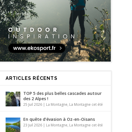
ARTICLES RÉCENTS
TOP 5 des plus belles cascades autour
des 2 Alpes !
25 Juil 2026
|
La Montagne
,
La Montagne cet été
En quête d’évasion à Oz-en-Oisans
23 Juil 2026
|
La Montagne
,
La Montagne cet été