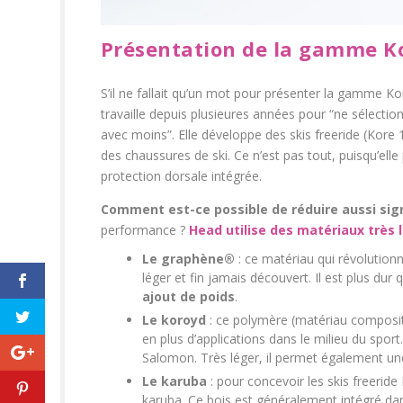
Présentation de la gamme K
S’il ne fallait qu’un mot pour présenter la gamme Ko
travaille depuis plusieures années pour “ne sélection
avec moins”. Elle développe des skis freeride (Kor
des chaussures de ski. Ce n’est pas tout, puisqu’el
protection dorsale intégrée.
Comment est-ce possible de réduire aussi sign
performance ?
Head utilise des matériaux très 
Le graphène®
: ce matériau qui révolutionne
léger et fin jamais découvert. Il est plus dur q
ajout de poids
.
Le koroyd
: ce polymère (matériau composit
en plus d’applications dans le milieu du spor
Salomon. Très léger, il permet également u
Le karuba
: pour concevoir les skis freeride
karuba. Ce bois est généralement intégré dan