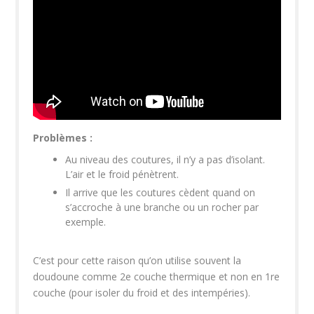
Problèmes :
Au niveau des coutures, il n’y a pas d’isolant.
L’air et le froid pénètrent.
Il arrive que les coutures cèdent quand on
s’accroche à une branche ou un rocher par
exemple.
C’est pour cette raison qu’on utilise souvent la
doudoune comme 2e couche thermique et non en 1re
couche (pour isoler du froid et des intempéries).