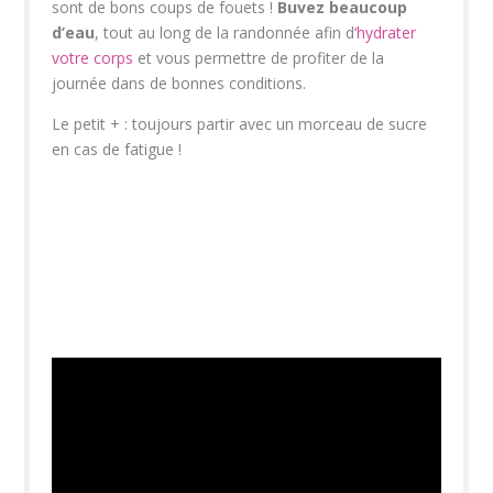
sont de bons coups de fouets !
Buvez beaucoup
d’eau
, tout au long de la randonnée afin d
‘hydrater
votre corps
et vous permettre de profiter de la
journée dans de bonnes conditions.
Le petit + : toujours partir avec un morceau de sucre
en cas de fatigue !