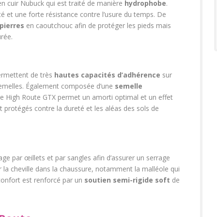
n cuir Nubuck qui est traité de manière
hydrophobe
.
é et une forte résistance contre l’usure du temps. De
pierres
en caoutchouc afin de protéger les pieds mais
urée.
ermettent de très
hautes capacités d’adhérence
sur
semelles. Également composée d’une
semelle
re High Route GTX permet un amorti optimal et un effet
t protégés contre la dureté et les aléas des sols de
e par œillets et par sangles afin d’assurer un serrage
r la cheville dans la chaussure, notamment la malléole qui
 confort est renforcé par un
soutien semi-rigide soft
de