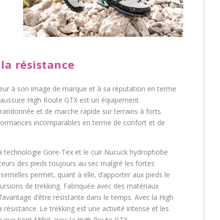
 la résistance
nneur à son image de marque et à sa réputation en terme
 chaussure High Route GTX est un équipement
randonnée et de marche rapide sur terrains à forts
rformances incomparables en terme de confort et de
a technologie Gore-Tex et le cuir Nucuck hydrophobe
teurs des pieds toujours au sec malgré les fortes
 semelles permet, quant à elle, d’apporter aux pieds le
cursions de trekking. Fabriquée avec des matériaux
l’avantage d’être résistante dans le temps. Avec la High
 résistance. Le trekking est une activité intense et les
 que tient Millet avec la High Route GTX.