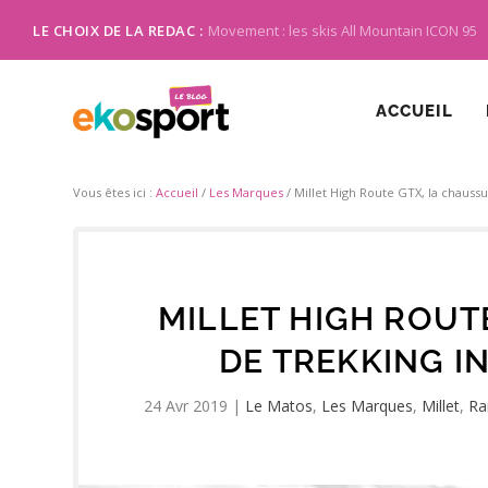
LE CHOIX DE LA REDAC :
Movement : les skis All Mountain ICON 95
ACCUEIL
Vous êtes ici :
Accueil
/
Les Marques
/
Millet High Route GTX, la chauss
MILLET HIGH ROUT
DE TREKKING I
24 Avr 2019
|
Le Matos
,
Les Marques
,
Millet
,
Ra