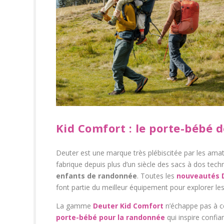
Kid Comfort : le porte-bébé
Deuter est une marque très plébiscitée par les amateu
fabrique depuis plus d’un siècle des sacs à dos t
enfants de randonnée
. Toutes les
nouveautés D
font partie du meilleur équipement pour explorer le
La gamme
Deuter Kid Comfort
n’échappe pas à ce
porte-bébé pour la randonnée
qui inspire confia