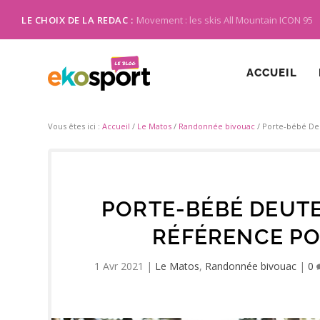
LE CHOIX DE LA REDAC :
Movement : les skis All Mountain ICON 95
ACCUEIL
Vous êtes ici :
Accueil
/
Le Matos
/
Randonnée bivouac
/
Porte-bébé Deu
PORTE-BÉBÉ DEUTE
RÉFÉRENCE PO
1 Avr 2021
|
Le Matos
,
Randonnée bivouac
|
0