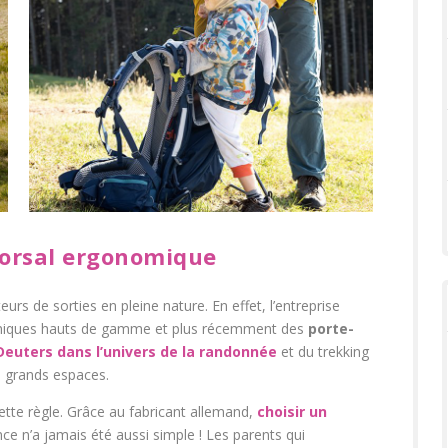
 dorsal ergonomique
rs de sorties en pleine nature. En effet, l’entreprise
echniques hauts de gamme et plus récemment des
porte-
euters dans l’univers de la randonnée
et du trekking
s grands espaces.
tte règle. Grâce au fabricant allemand,
choisir un
nce n’a jamais été aussi simple ! Les parents qui