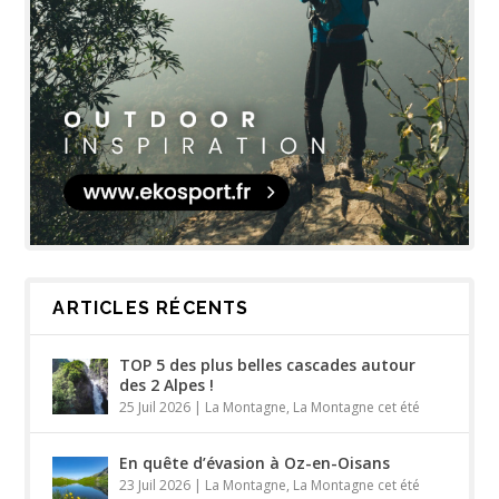
ARTICLES RÉCENTS
TOP 5 des plus belles cascades autour
des 2 Alpes !
25 Juil 2026
|
La Montagne
,
La Montagne cet été
En quête d’évasion à Oz-en-Oisans
23 Juil 2026
|
La Montagne
,
La Montagne cet été