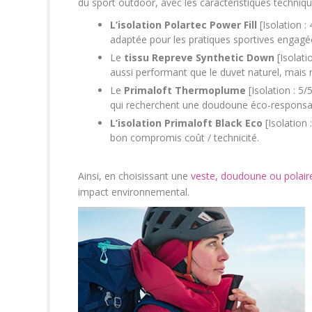
du sport outdoor, avec les caractéristiques techniqu
L’isolation Polartec Power Fill
[Isolation :
adaptée pour les pratiques sportives engagé
Le
tissu Repreve Synthetic Down
[Isolati
aussi performant que le duvet naturel, mais ne
Le
Primaloft Thermoplume
[Isolation : 5/
qui recherchent une doudoune éco-responsab
L’isolation Primaloft Black Eco
[Isolation 
bon compromis coût / technicité.
Ainsi, en choisissant une
veste, doudoune ou polaire
impact environnemental.