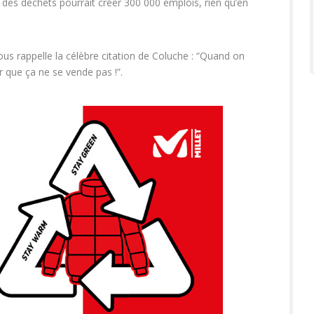
des déchets pourrait créer 300 000 emplois, rien qu’en
nous rappelle la célèbre citation de Coluche : “Quand on
ur que ça ne se vende pas !”.