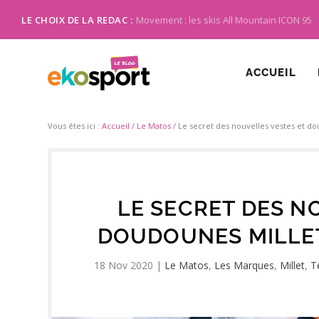
LE CHOIX DE LA REDAC :
Movement : les skis All Mountain ICON 95
ACCUEIL
Vous êtes ici :
Accueil
/
Le Matos
/
Le secret des nouvelles vestes et d
LE SECRET DES N
DOUDOUNES MILLE
18 Nov 2020
|
Le Matos
,
Les Marques
,
Millet
,
T