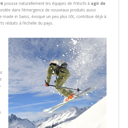
vé
pousse naturellement les équipes de Fritschi à
agir de
 fondée dans l’émergence de nouveaux produits aussi
Le made in Swiss, évoqué un peu plus tôt, contribue déjà à
s réduits à l’échelle du pays.
s
et
e
a
s
t