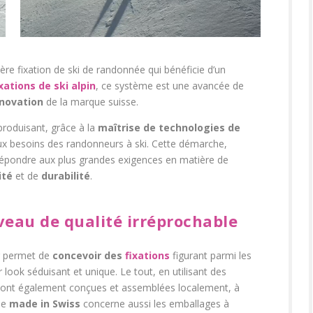
ère fixation de ski de randonnée qui bénéficie d’un
ixations de ski alpin
, ce système est une avancée de
nnovation
de la marque suisse.
roduisant, grâce à la
maîtrise de technologies de
aux besoins des
randonneurs à ski
. Cette démarche,
 répondre aux plus grandes exigences en matière de
ité
et de
durabilité
.
veau de qualité irréprochable
ur permet de
concevoir des
fixations
figurant parmi les
 look séduisant et unique. Le tout, en utilisant des
s sont également conçues et assemblées localement, à
 le
made in Swiss
concerne aussi les emballages à