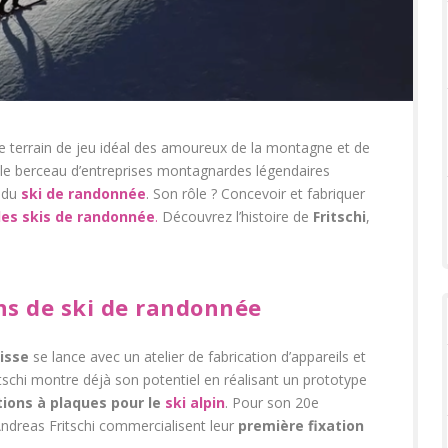
 le terrain de jeu idéal des amoureux de la montagne et de
 le berceau d’entreprises montagnardes légendaires
u du
ski de randonnée
. Son rôle ? Concevoir et fabriquer
 les skis de randonnée
.
Découvrez l’histoire de
Fritschi
,
ons de ski de randonnée
isse
se lance avec un atelier de fabrication d’appareils et
itschi montre déjà son potentiel en réalisant un prototype
tions à plaques pour le
ski alpin
. Pour son 20
e
Andreas Fritschi commercialisent leur
première fixation