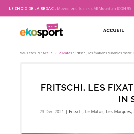
LE CHOIX DE LA REDAC :
Movement : les skis All Mountain ICON 95
ACCUEIL
Vous êtes ici :
Accueil
/
Le Matos
/
Fritschi, les fixations durables made 
FRITSCHI, LES FIX
IN
23 Déc 2021
|
Fritschi
,
Le Matos
,
Les Marques
,