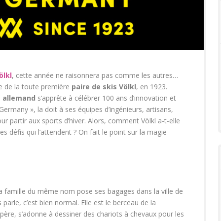
ölkl
, cette année ne raisonnera pas comme les autres…
tie de la toute première
paire de skis Völkl
, en 1923.
s allemand
s’apprête à célébrer 100 ans d’innovation et
ermany », la doit à ses équipes d’ingénieurs, artisans,
ur partir aux sports d’hiver. Alors, comment Völkl a-t-elle
s défis qui l’attendent ? On fait le point sur la magie
 famille du même nom pose ses bagages dans la ville de
rle, c’est bien normal. Elle est le berceau de la
 père, s’adonne à dessiner des chariots à chevaux pour les