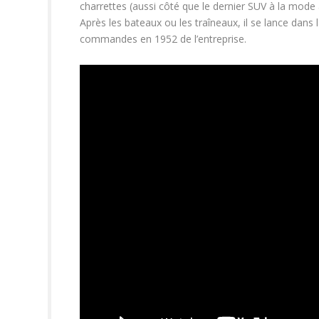
charrettes (aussi côté que le dernier SUV à la mode à 
Après les bateaux ou les traîneaux, il se lance dans l
commandes en 1952 de l’entreprise.