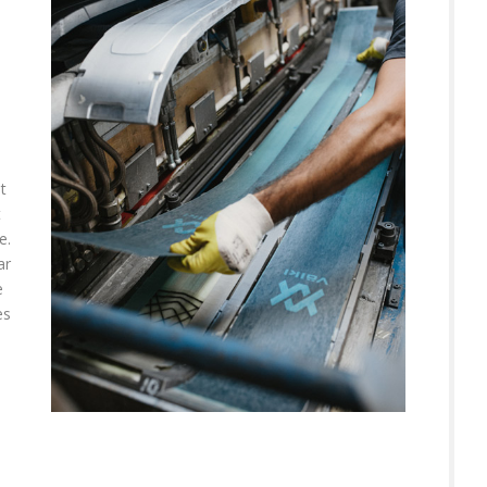
t
t
e.
ar
e
es