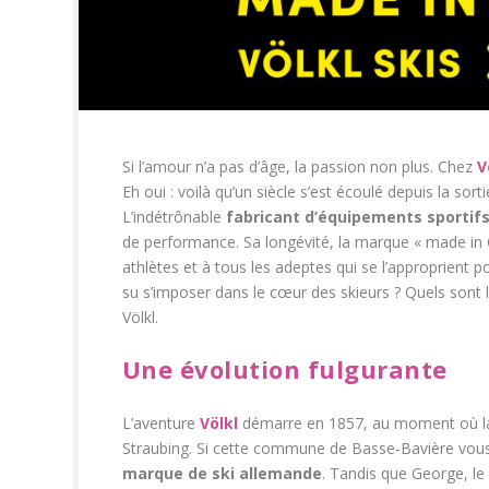
Si l’amour n’a pas d’âge, la passion non plus. Chez
V
Eh oui : voilà qu’un siècle s’est écoulé depuis la sor
L’indétrônable
fabricant d’équipements sportif
de performance. Sa longévité, la marque « made in G
athlètes et à tous les adeptes qui se l’approprient po
su s’imposer dans le cœur des skieurs ? Quels sont le
Völkl.
Une évolution fulgurante
L’aventure
Völkl
démarre en 1857, au moment où la
Straubing. Si cette commune de Basse-Bavière vous pa
marque de ski allemande
. Tandis que George, le