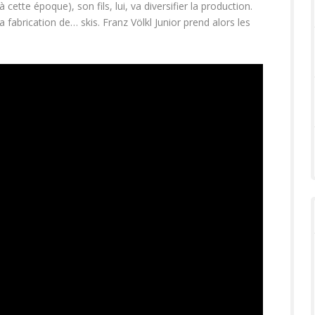
cette époque), son fils, lui, va diversifier la production.
a fabrication de… skis. Franz Völkl Junior prend alors les