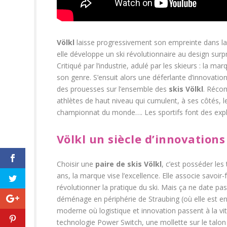
Völkl
laisse progressivement son empreinte dans la 
elle développe un ski révolutionnaire au design surp
Critiqué par l’industrie, adulé par les skieurs : la 
son genre. S’ensuit alors une déferlante d’innovation
des prouesses sur l’ensemble des
skis Völkl
. Récom
athlètes de haut niveau qui cumulent, à ses côtés, 
championnat du monde…. Les sportifs font des expl
Völkl un siècle d’innovations
Choisir une
paire de skis Völkl
, c’est posséder les
ans, la marque vise l’excellence. Elle associe savoir-f
révolutionner la pratique du ski. Mais ça ne date pas
déménage en périphérie de Straubing (où elle est enc
moderne où logistique et innovation passent à la vite
technologie Power Switch, une mollette sur le talon 