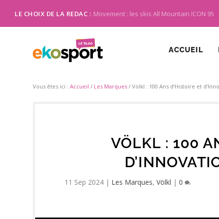
LE CHOIX DE LA REDAC :
Movement : les skis All Mountain ICON 95
ACCUEIL
Vous êtes ici :
Accueil
/
Les Marques
/
Völkl : 100 Ans d’Histoire et d’Inn
VÖLKL : 100 A
D’INNOVATI
11 Sep 2024
|
Les Marques
,
Völkl
|
0