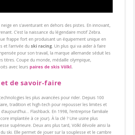
neige en s’aventurant en dehors des pistes. En innovant,
renant. C’est la naissance du légendaire motif Zebra.
marque frappe fort en produisant un équipement unique en
s et l’arrivée du
ski racing
. Un plus qui va aider à faire
pensée pour son travail, la marque allemande séduit les
les titres. Coupe du monde, médaille olympique,
oits avec leurs
paires de skis Völkl
.
 et de savoir-faire
 technologies les plus avancées pour rider. Depuis 100
aire, tradition et high-tech pour repousser les limites et
 d’aujourd’hui… Flashback. En 1998, l’entreprise familiale
ore implantée à ce jour). À la clé ? Une usine plus
sse supérieure. Deux ans plus tard, Völkl dévoile ainsi la
du ski. Elle permet de jouer sur la souplesse et le cambre