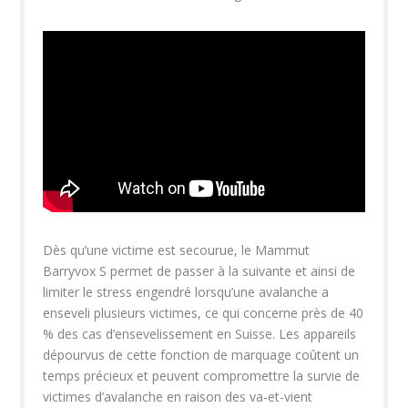
Dès qu’une victime est secourue, le Mammut
Barryvox S permet de passer à la suivante et ainsi de
limiter le stress engendré lorsqu’une avalanche a
enseveli plusieurs victimes, ce qui concerne près de 40
% des cas d’ensevelissement en Suisse. Les appareils
dépourvus de cette fonction de marquage coûtent un
temps précieux et peuvent compromettre la survie de
victimes d’avalanche en raison des va-et-vient