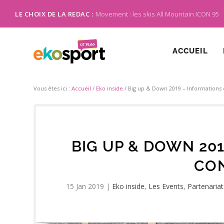
LE CHOIX DE LA REDAC :
Movement : les skis All Mountain ICON 95
ACCUEIL
Vous êtes ici :
Accueil
/
Eko inside
/
Big up & Down 2019 – Informations 
BIG UP & DOWN 20
CON
15 Jan 2019
|
Eko inside
,
Les Events
,
Partenariat