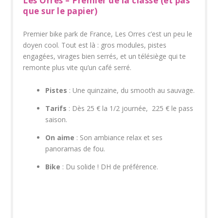
Les Orres – Premier de la classe (et pas
que sur le papier)
Premier bike park de France, Les Orres c’est un peu le
doyen cool. Tout est là : gros modules, pistes
engagées, virages bien serrés, et un télésiège qui te
remonte plus vite qu’un café serré.
Pistes
: Une quinzaine, du smooth au sauvage.
Tarifs
: Dès 25 € la 1/2 journée, 225 € le pass
saison.
On aime
: Son ambiance relax et ses
panoramas de fou.
Bike
: Du solide ! DH de préférence.