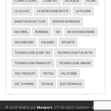
COMPÉTITIONS
CONFORT
ESCALADE
FFCAM
LA CLUSAZ
LA MONTAGNE EN ÉTÉ
LA PLAGNE
MARATHON SKI TOUR
MARCHE NORDIQUE
MATÉRIEL
RUNNING
SKI
SKI DE RANDONNÉE
SNOWBOARD
SOLAIRES
SÉCURITÉ
TECHNOLOGIE GORE-TEX
TECHNOLOGIE POLARTEC
TECHNOLOGIE PRIMALOFT
TECHNOLOGIE VIBRAM
TEST PRODUIT
TEXTILE
VAL D'ISÈRE
VAL THORENS
VOYAGE
ÉLECTRONIQUE
© 2026 Réalisé par
, n°1 du Sport Outdoor -
Ekosport
nous