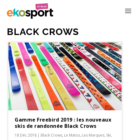
BLACK CROWS
Gamme Freebird 2019 : les nouveaux
skis de randonnée Black Crows
18 Déc 2018
|
Black Crows
,
Le Matos
,
Les Marques
,
Ski
,