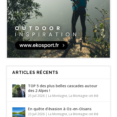
ARTICLES RÉCENTS
TOP 5 des plus belles cascades autour
des 2 Alpes !
25 Juil 2026
|
La Montagne
,
La Montagne cet été
En quête d’évasion à Oz-en-Oisans
23 Juil 2026
|
La Montagne
,
La Montagne cet été