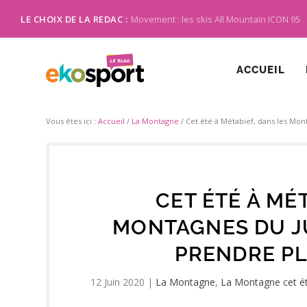
LE CHOIX DE LA REDAC :
Movement : les skis All Mountain ICON 95
ACCUEIL
Vous êtes ici :
Accueil
/
La Montagne
/
Cet été à Métabief, dans les Mont
CET ÉTÉ À MÉ
MONTAGNES DU JU
PRENDRE PL
12 Juin 2020
|
La Montagne
,
La Montagne cet é