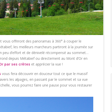
 vous offriront des panoramas à 360° à couper le
tabief, les meilleurs marcheurs partiront à la journée sur
un peu d’effort et de dénivelé récompensé au sommet…
ond depuis Métabief ou directement au Mont d’Or en
Or par ses crêtes
et apprécier la vue !
s
vous fera découvrir en douceur tout ce que le massif
ravers les alpages, en passant par le sommet et sa vue
 Echelle, vous pourrez faire une pause pour vous restaurer