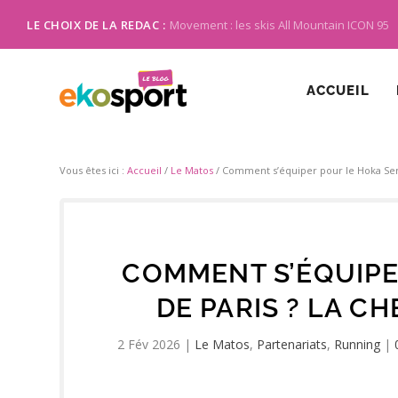
LE CHOIX DE LA REDAC :
Movement : les skis All Mountain ICON 95
ACCUEIL
Vous êtes ici :
Accueil
/
Le Matos
/
Comment s’équiper pour le Hoka Semi
COMMENT S’ÉQUIPE
DE PARIS ? LA C
2 Fév 2026
|
Le Matos
,
Partenariats
,
Running
|