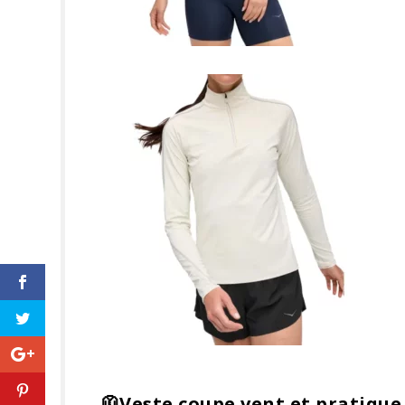
🧥Veste coupe vent et pratique