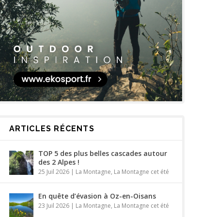
ARTICLES RÉCENTS
TOP 5 des plus belles cascades autour
des 2 Alpes !
25 Juil 2026
|
La Montagne
,
La Montagne cet été
En quête d’évasion à Oz-en-Oisans
23 Juil 2026
|
La Montagne
,
La Montagne cet été